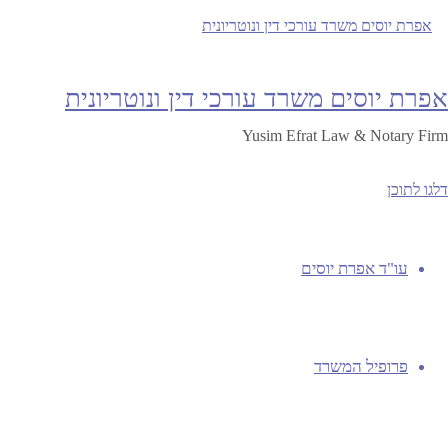
מאת
19/12/2023
05/01/2021
efratyusim
אפרת יו
חוק התכנון והבניה
,
ייצוג דיירים בתמ"א 38
,
סעיפים 77-78 לחוק התכנון והבניה
אפרת יוסים משרד עורכי דין ונוטריונית
תמ"א 38 בגבעתיים
Yusim Efrat Law & Notary Firm
לה את הזמן לגבש את התוכניות מבלי שייקבעו עובד
דלגו לתוכן
Continue reading
חם מהאולם
עו"ד אפרת יוסים
פרופיל המשרד
החורג מהמותר לו?