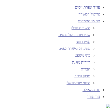
עו"ד אפרת יוסים
פרופיל המשרד
תחומי התמחות
עמוד ראשי
מושבים ונדלן
תיוגי פוסטים "התנגדות להיתר תמ"א 38"
שכירויות וניהול נכסים
קניין רוחני
תגית:
התנגדות להיתר 
משפחה ומשרד הפנים
בתי משפט
דיירות מוגנת
חברות
חם מהאולם
תכנון ובניה
מיסוי מוניציפאלי
חם מהאולם
צרו קשר
לנוכח תנאים מגבילים 