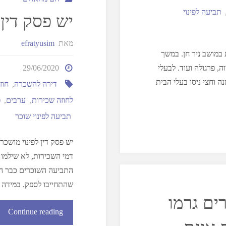
תביעה לפינוי
יש פסק דין 
מאת
efratyusim
 במושב ניר חן. במשך
ה, פרגולה ועוד. לבעלי
29/06/2020
 וחצי ניסו בעלי הבית
דירה להשכרה
,
חוז
לחוזה שכירות
,
ערבים
,
פ
תביעה לפינוי שוכר
יש פסק דין לפינוי מוש
דמי השכירות, לא שילמו
התביעה השוכרים כבר היו
שהתחייבו לספק. במידה 
ים גרמו
Continue reading