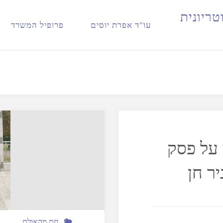
ט
ר
י
ו
נ
י
ת
עו"ד אפרת יוסים
פרופיל המשרד
 על פסק
יר חן
חם מהאולם