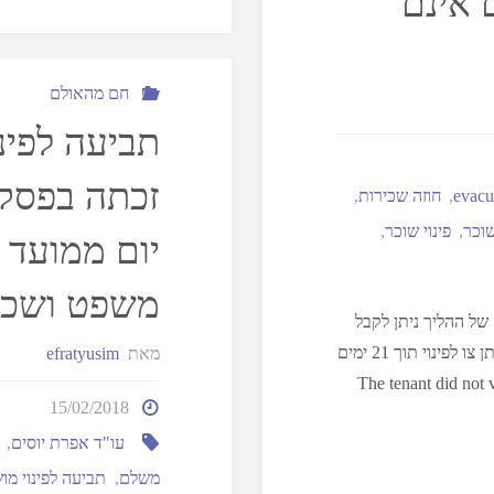
 אינם
חם מהאולם
תביעה לפינ
evacu
,
חוזה שכירות
,
שוכר
,
פינוי שוכר
,
יום ממועד 
משפט ושכ"
 של ההליך ניתן לקבל
פסק דין לפינוי בזמן מהיר. בהליך האחרון שטיפלתי בית המשפט נתן צו לפינוי תוך 21 ימים
מאת
efratyusim
The tenant did not va
15/02/2018
עו"ד אפרת יוסים
,
משלם
,
תביעה לפינוי מו