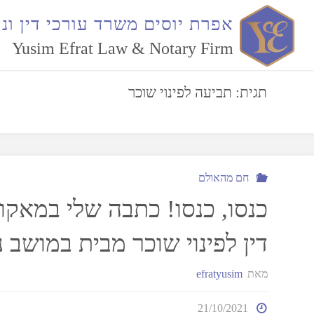
תיוגי פוסטים "תביעה לפינוי שוכר"
א
פ
ר
ת
י
ו
ס
י
ם
מ
ש
ר
ד
ע
ו
ר
כ
י
ד
י
ן
ו
נ
ו
Yusim Efrat Law & Notary Firm
תגית:
תביעה לפינוי שוכר
חם מהאולם
כנסו, כנסו! כתבה שלי במאקו
דין לפינוי שוכר מבית במושב נ
מאת
efratyusim
21/10/2021