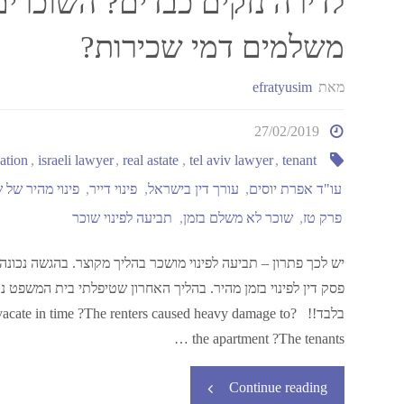
לדירה נזקים כבדים? השוכרים
משלמים דמי שכירות?
מאת
efratyusim
27/02/2019
ation
,
israeli lawyer
,
real astate
,
tel aviv lawyer
,
tenant
עו"ד אפרת יוסים
,
עורך דין בישראל
,
פינוי דייר
,
פינוי מהיר של 
פרק טז
,
שוכר לא משלם בזמן
,
תביעה לפינוי שוכר
יש לכך פתרון – תביעה לפינוי מושכר בהליך מקוצר. בהגשה נכונה
בלבד!! ?cate in time ?The renters caused heavy damage to
the apartment ?The tenants …
Continue reading