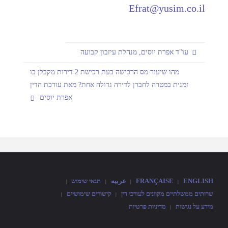
Efrat@yusim.co.il
עו"ד אפרת יוסים, מנהלת עיזבון קבועה
מהו שיעור מס הרכישה בעת רכישת 2 דירות מקבלן בו
זמנית במטרה לחברן לדירה גדולה אחת? מאת עורכת הדין
אפרת יוסים
ENGLISH
FRANÇAISE
عربيه
תנאי שימוש
|
|
|
|
שרותים ממשלתיים מקוונים לעורכי דין
קישורים שימושיים
|
|
מידע על נגישות
מדיניות פרטיות
|