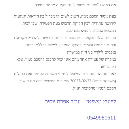
את המושג "פקיעת נישואין" גם פקיעה מחמת פטירה.
בעת ניסוח הסכם ממון, חשוב לשים קו מבדיל בין הוראות הנוגעות
לירושה עתידית לבין חלוקת הרכוש בעת הפטירה, שכן לבית
המשפט סמכות להוציא מההסכם
סעיפים שלפי שקול דעתו מהווים זכויות בירושה, להבדיל מקביעת
זכויות בנכסים עצמם ובהיקף העיזבון. למשל הכללת זכויות
בנכסים לילדיי בני הזוג במישרין
במקרה של פטירת אחד מהם אינו יכול להכנס להסכם ממון, אלא
רק לצוואה.
לאחרונה התייחס בית המשפט לענייני משפחה לסוגיה זאת בתה"ס
(משפחה חיפה) 36627-02-22 שם בית המשפט דחה את אישור
הסכם הממון מהסיבות הנ"ל.
לייעוץ משפטי – עו"ד אפרת יוסים
0549981611