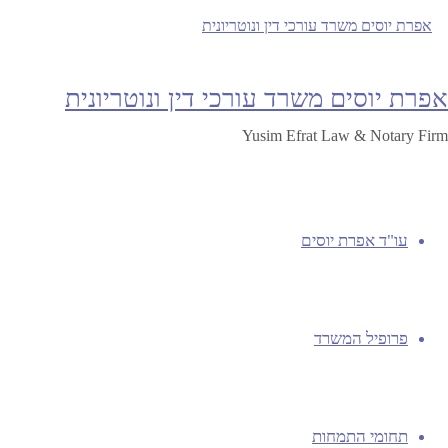
מאת
keuju
10/08/2025
26/09/2024
efratyusim
,
א
לקוחות ממליצים עו"ד אפרת יוסים
,
לקוחות מפרגנים
אפרת יוסים משרד עורכי דין ונוטריונית
זכיתי בלקוחות מפרגנים לא מובן מאליו.לקוחות ממליצים עורכת הד
Yusim Efrat Law & Notary Firm
Continue reading
|
English
לגו
|
Française
תוכן
عربيه
|
עו"ד אפרת יוסים
תנאי שימוש
|
שרותים ממשלתיים מקוונים לעורכי דין
|
קישורים שימושיים
|
פרופיל המשרד
מידע על נגישות
|
מדיניות פרטיות
|
Facebook
Instagram
תחומי התמחות