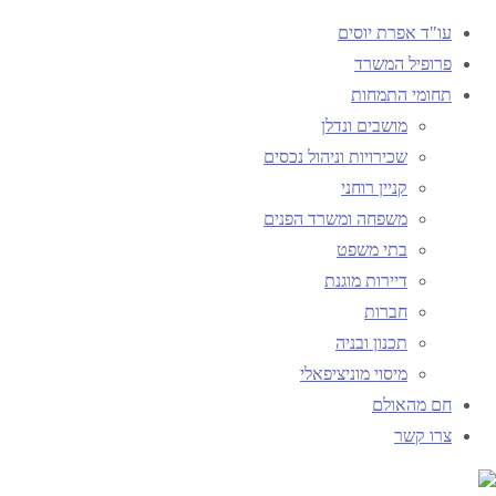
עו"ד אפרת יוסים
פרופיל המשרד
תחומי התמחות
עמוד
מושבים ונדלן
תיוגי פוסטים "keuju"
ראשי
שכירויות וניהול נכסים
קניין רוחני
תגית:
keuju
משפחה ומשרד הפנים
בתי משפט
דיירות מוגנת
חברות
תכנון ובניה
חם מהאולם
מיסוי מוניציפאלי
חם מהאולם
זכיתי בלקוחות מפרגנים 
צרו קשר