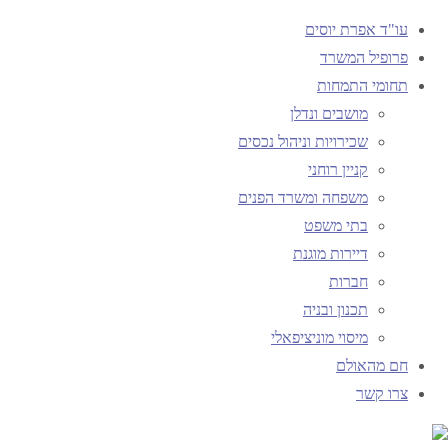
עו"ד אפרת יוסים
פרופיל המשרד
תחומי התמחות
עמוד ראשי
מושבים ונדלן
תיוגי פוסטים "תיקון 5 לחוק זכויות יוצרים"
שכירויות וניהול נכסים
קניין רוחני
תגית:
תיקון 5 לחוק זכויות יוצרים
משפחה ומשרד הפנים
בתי משפט
דיירות מוגנת
חברות
חם מהאולם
תכנון ובניה
מיסוי מוניציפאלי
חם מהאולם
צרו קשר
לשימוש ביצירות שבעליהן