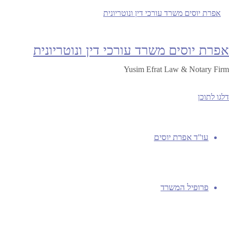
הוכחת נזק לגביי ספריות 
אפרת יוסים משרד עורכי דין ונוטריונית
מאת
19/12/2023
23/02/2019
efratyusim
בעל זכות
Yusim Efrat Law & Notary Firm
בלא הוכחת נזק
,
שימוש ביצירות יתומות
,
שימוש ביציר
דלגו לתוכן
בה אינו ידוע או לא אותר, מותר בתנאים אלה: (1) המשתמש פעל בשקידה סבירה לגילוי או לאיתור בעל זכות היוצרים …
Continue reading
עו"ד אפרת יוסים
|
English
|
Française
عربيه
|
פרופיל המשרד
תנאי שימוש
|
שרותים ממשלתיים מקוונים לעורכי דין
|
קישורים שימושיים
|