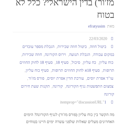
מז'ור) בדין הישראלי? כלל לא
בטוח
מאת
efratyusim
22/03/2020
ביטול חוזה
,
ביטול חוזה שכירות
,
הגבלת מספר עובדים
במקום עבודה
,
הגבלת תנועה
,
וירוס הקורונה
,
חוזה שכירות
,
כוח עליון
,
כח עליון
,
סיכול
,
סעיף 18
,
סעיף 18 לחוק החוזים
תרופות
,
סעיף 18א לחוק החוזים תרופות
,
סעיף כוח עליון
,
עו"ד אפרת יוסים
,
עורכת הדין אפרת יוסים
,
פורס מז'ור
,
צמצום התפשטות נגיף הקורונה
,
קורונה
,
תקנות שעת חירום
קורונה
1
itemprop="discussionURL"
מה הקשר בין כוח עליון (פורס מז'ור) לנגיף הקורונה? הימים
האחרונים מעלים שאלות שלפני עשרה ימים היינו בטוחים