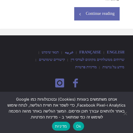
Continue reading
ENGLISH
FRANÇAISE
عربيه
תנאי שימוש
|
|
|
|
שרותים ממשלתיים מקוונים לעורכי דין
קישורים שימושיים
|
|
מידע על נגישות
מדיניות פרטיות
|
אין בתוכן האמור באתר זה משום המלצה, חוות דעת משפטית, ייעוץ משפטי או
אנחנו משתמשים בעוגיות (Cookies) ובטכנולוגיות כמו Google
Analytics ו-Facebook Pixel, כדי לשפר את חוויית הגלישה, לנתח שימוש
תחליף לייעוץ משפטי; כמו כן אין התוכן הנ"ל מתיימר להיות מדויק ו/או מקיף ו/או
באתר ולהתאים עבורך תוכן ופרסום. המשך הגלישה באתר מהווה הסכמה
עדכני, ו/או ממצה, והמסתמך על המידע עושה זאת באחריותו ועל דעת עצמו
לשימוש זה כפי שמתואר ב - מדיניות הפרטיות.
בלבד.
Ok
מדיניות