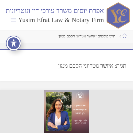
א
פ
ר
ת
י
ו
ס
י
ם
מ
ש
ר
ד
ע
ו
ר
כ
י
ד
י
ן
ו
נ
ו
ט
ר
י
ו
נ
י
ת
Yusim Efrat Law & Notary Firm
תיוגי פוסטים "איושר נוטריוני הסכם ממון"
תגית:
איושר נוטריוני הסכם ממון