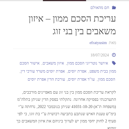
חם מהאולם
עריכת הסכם ממון – איזון
משאבים בין בני זוג
מאת
efratyusim
18/07/2024
איושר נוטריוני הסכם ממון
,
איזון משאבים
,
אישור הסכם
ממון בבית משפט
,
אפרת יוסים
,
אפרת יוסים משרד עורכי דין
,
הסכם ממון
,
עו"ד אפרת יוסים
,
עורכת הדין אפרת יוסים
לקראת עריכת הסכם ממון בין בני זוג עם מאפיינים מורכבים,
התעדכנתי בפסיקה אחרונה. נתקלתי בפסק הדין שניתן בתלה"מ
(משפחה ת"א) 41031-10-20 שניתן בנובמבר 2022, נדחתה ע"י
בימ"ש טענת האיש שנתבע בתביעה רכושית ע"י בת זוגו, כי לפי
סעיף 2 לחוק יחסי ממון יש לערוך ביניהם את איזון המשאבים כך
שהוא …