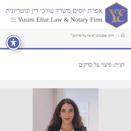
א
פ
ר
ת
י
ו
ס
י
ם
מ
ש
ר
ד
ע
ו
ר
כ
י
ד
י
ן
ו
נ
ו
ט
ר
י
ו
נ
י
ת
Yusim Efrat Law & Notary Firm
תיוגי פוסטים "פיצוי על סדקים"
תגית:
פיצוי על סדקים