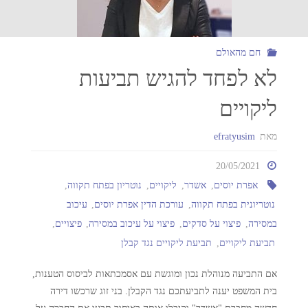
חם מהאולם
לא לפחד להגיש תביעות
ליקויים
מאת
efratyusim
20/05/2021
אפרת יוסים
,
אשדר
,
ליקויים
,
נוטריון בפתח תקווה
,
נוטריונית בפתח תקווה
,
עורכת הדין אפרת יוסים
,
עיכוב
במסירה
,
פיצוי על סדקים
,
פיצוי על עיכוב במסירה
,
פיצויים
,
תביעת ליקויים
,
תביעת ליקויים נגד קבלן
אם התביעה מנוהלת נכון ומוגשת עם אסמכתאות לביסוס הטענות,
בית המשפט יענה לתביעתכם נגד הקבלן. בני זוג שרכשו דירה