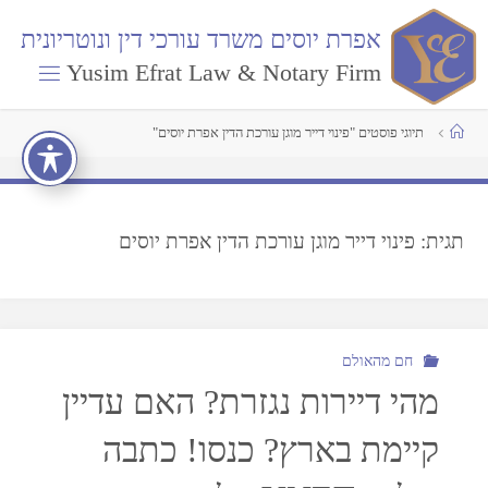
א
פ
ר
ת
י
ו
ס
י
ם
מ
ש
ר
ד
ע
ו
ר
כ
י
ד
י
ן
ו
נ
ו
ט
ר
י
ו
נ
י
ת
Yusim Efrat Law & Notary Firm
תיוגי פוסטים "פינוי דייר מוגן עורכת הדין אפרת יוסים"
תגית:
פינוי דייר מוגן עורכת הדין אפרת יוסים
חם מהאולם
מהי דיירות נגזרת? האם עדיין
קיימת בארץ? כנסו! כתבה