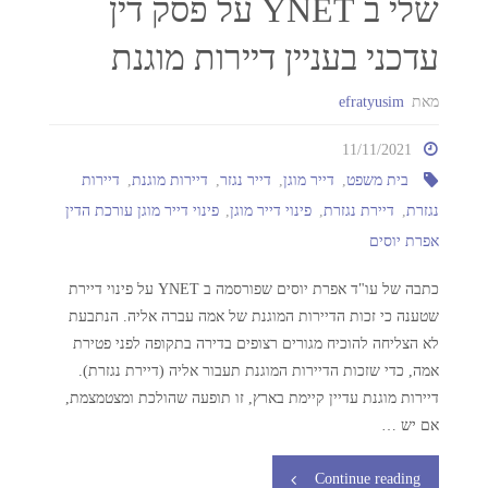
שלי ב YNET על פסק דין
עדכני בעניין דיירות מוגנת
מאת
efratyusim
11/11/2021
בית משפט
,
דייר מוגן
,
דייר נגזר
,
דיירות מוגנת
,
דיירות
נגזרת
,
דיירת נגזרת
,
פינוי דייר מוגן
,
פינוי דייר מוגן עורכת הדין
אפרת יוסים
כתבה של עו"ד אפרת יוסים שפורסמה ב YNET על פינוי דיירת
שטענה כי זכות הדיירות המוגנת של אמה עברה אליה. הנתבעת
לא הצליחה להוכיח מגורים רצופים בדירה בתקופה לפני פטירת
אמה, כדי שזכות הדיירות המוגנת תעבור אליה (דיירת נגזרת).
דיירות מוגנת עדיין קיימת בארץ, זו תופעה שהולכת ומצטמצמת,
אם יש …
Continue reading