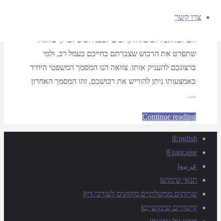
עריכת צוואה, למען השקט הנפשי שלכם, ולטובת
צרו קשר
המשפחה כולה. אף אחד לא אוהב לחשוב על יום לכתו מן
העולם. אבל לטובת הקרובים לכם, חשוב לערוך צוואה
שתפרט את הרכוש שצברתם בחייכם בעמל רב, ולמי
ברצונכם להעניק אותו. צוואה הנו המסמך המשפטי היחיד
באמצעותו ניתן להוריש את רכושכם, זהו המסמך האחרון
…
Continue reading
|
English
|
Française
عربيه
|
תנאי שימוש
|
שרותים ממשלתיים מקוונים לעורכי דין
|
קישורים שימושיים
|