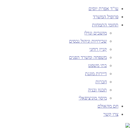
עו"ד אפרת יוסים
פרופיל המשרד
תחומי התמחות
עמוד ראשי
מושבים ונדלן
תיוגי פוסטים "נוטריון באם המושבות"
שכירויות וניהול נכסים
קניין רוחני
תגית:
נוטריון באם
משפחה ומשרד הפנים
בתי משפט
דיירות מוגנת
המושבות
חברות
תכנון ובניה
מיסוי מוניציפאלי
חם מהאולם
צרו קשר
חם מהאולם