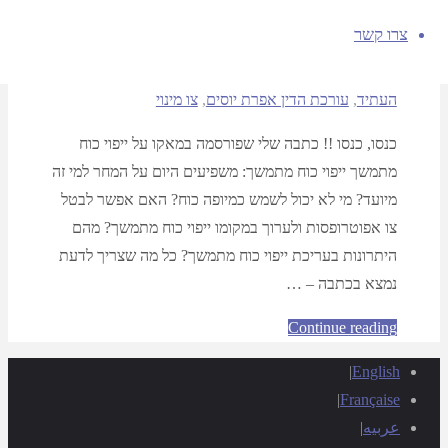
צרו קשר
מאת
19/12/2023
12/09/2021
efratyusim
אפוטרופסות
,
בית משפט
,
ייפוי כוח מתמשך
,
יפוי כוח מתמשך
,
לתכנן את
העתיד
,
עורכת הדין אפרת יוסים
,
צו מינוי
כנסו, כנסו !! כתבה שלי שפורסמה במאקו על ייפוי כוח
מתמשך ייפוי כוח מתמשך: משפיעים היום על המחר למי זה
מיועד? מי לא יכול לשמש כמיופה כוח? האם אפשר לבטל
צו אפוטרופסות ולערוך במקומו ייפוי כוח מתמשך? מהם
היתרונות בעריכת ייפוי כוח מתמשך? כל מה שצריך לדעת
נמצא בכתבה – …
Continue reading
|
English
|
Française
عربيه
|