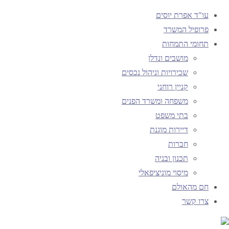
עו"ד אפרת יוסים
פרופיל המשרד
תחומי התמחות
עמוד ראשי
מושבים ונדלן
תיוגי פוסטים "לתכנן את העתיד"
שכירויות וניהול נכסים
קניין רוחני
תגית:
לתכנן את
משפחה ומשרד הפנים
בתי משפט
דיירות מוגנת
העתיד
חברות
תכנון ובניה
מיסוי מוניציפאלי
חם מהאולם
חם מהאולם
צרו קשר