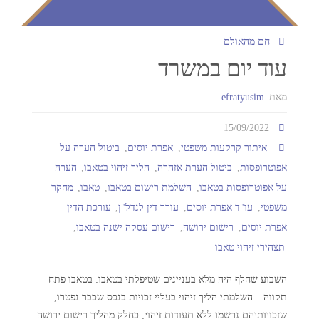
חם מהאולם
עוד יום במשרד
מאת
efratyusim
15/09/2022
איתור קרקעות משפטי
,
אפרת יוסים
,
ביטול הערה על
אפוטרופסות
,
ביטול הערת אזהרה
,
הליך זיהוי בטאבו
,
הערה
על אפוטרופסות בטאבו
,
השלמת רישום בטאבו
,
טאבו
,
מחקר
משפטי
,
עו"ד אפרת יוסים
,
עורך דין לנדל"ן
,
עורכת הדין
אפרת יוסים
,
רישום ירושה
,
רישום עסקה ישנה בטאבו
,
תצהירי זיהוי טאבו
השבוע שחלף היה מלא בעניינים שטיפלתי בטאבו: בטאבו פתח
תקווה – השלמתי הליך זיהוי בעליי זכויות בנכס שכבר נפטרו,
שזכויותיהם נרשמו ללא תעודות זיהוי, כחלק מהליך רישום ירושה.