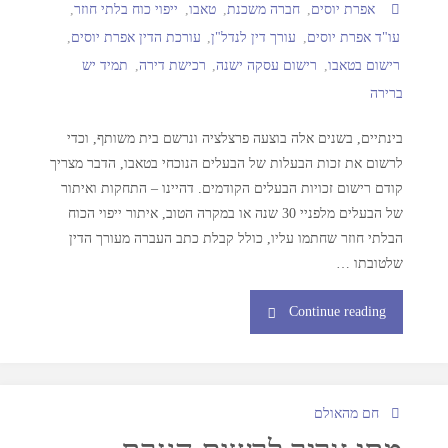
אפרת יוסים
,
חברה משכנת
,
טאבו
,
ייפוי כוח בלתי חוזר
,
עו"ד אפרת יוסים
,
עורך דין לנדל"ן
,
עורכת הדין אפרת יוסים
,
רישום בטאבו
,
רישום עסקה ישנה
,
רכישת דירה
,
תמיד יש
ברירה
בינתיים, בשנים אלה בוצעה פרצלציה ונרשם בית משותף, וכדי
לרשום את זכות הבעלות של הבעלים הנוכחי בטאבו, הדבר מצריך
קודם רישום זכויות הבעלים הקודמים. דהיינו – התחקות ואיתור
של הבעלים מלפניי 30 שנה או במקרה הטוב, איתור ייפוי הכוח
הבלתי חוזר שחתמו עליו, כולל קבלת כתב העברה מעורך הדין
שלטובתו …
Continue reading
חם מהאולם