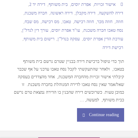
אישור זכויות
,
אפרת יוסים
,
בית משותף
,
דירה יד 2
,
דירה להשקעה
,
דירה מקבלן
,
דירה ראשונה
,
חברה משכנת
,
חוזה
,
חוזה מכר
,
חוזה רכישה
,
טאבו
,
מס רכישה
,
מס שבח
,
נסח טאבו חברה משכנת
,
עו"ד אפרת יוסים
,
עורך דין לנדל"ן
,
עורכת הדין אפרת יוסים
,
עסקה בנדל"ן
,
רישום בית משותף
,
רכישת דירה
תוך כדי טיפול ברכישת דירה בבניין שטרם נרשם בית משותף
בטאבו, ולאחר שהתעקשתי לקבל נסח טאבו עדכני על אף שכבר
קיבלתי אישור זכויות מהחברה המשכנת, אחד מהצדדים בעסקה
שאל/אמר שאין נסח טאבו לדירה המנוהלת בחברה משכנת. זו
כמובן טעות. כשרוכשים דירה שהבנין בו הדירה נמצאת טרם נרשם
כבית משותף, למעשה, …
Continue reading