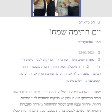
חם מהאולם
יום חתימה שמח!
מאת
efratyusim
22/06/2023
אפרת יוסים משרד עורכי דין
,
בדיקות לפני רכישת דירה
,
דירה יד 2
,
דירה מקבלן
,
זכות חוזית
,
חברה משכנת
,
חוזה
רכישה
,
טאבו
,
עו"ד אפרת יוסים
,
עורכת הדין אפרת יוסים
,
קומבינציה
,
רישום משכון
ייצגתי זוג שרכש דירה בהרצליה. בעסקה הזו, טרם הסתיים רישום
הבית המשותף בטאבו ולכן יש בדיקות מיוחדות לפני חתימת
החוזה, והחוזה עצמו חייב לכלול התייחסות מיוחדת להבטחת
הזכויות שרוכשים. למשל: בדיקת מסמכי עסקת המקור בין הקבלן