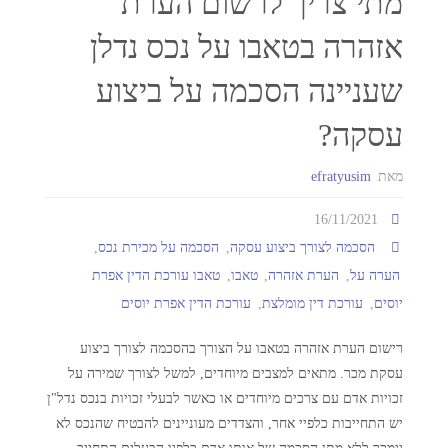
מתי צריך לרשום הערת
אזהרה בטאבו על נכס נדלן
שעניינה הסכמה על ביצוע
עסקה?
מאת
efratyusim
16/11/2021
הסכמה לצורך ביצוע עסקה
,
הסכמה על מכירת נכס
,
הערה על
,
הערת אזהרה
,
טאבו
,
טאבו עורכת הדין אפרת
יוסים
,
עורכת דין מומלצת
,
עורכת הדין אפרת יוסים
רישום הערת אזהרה בטאבו על הצורך בהסכמה לצורך ביצוע
עסקת מכר. מתאים למצבים מיוחדים, למשל לצורך שמירה על
זכויות אדם עם צרכים מיוחדים או כאשר לבעלי זכויות בנכס נדל"ן
יש התחייבות כלפיי אחר, והצדדים מעוניינים להבטיח שהנכס לא
יימכר ללא מתן הסכמה של אותו אדם כלפיו הבעלים התחייב.