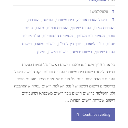
14/07/2020
ביטול הערת אזהרה
,
בית משותף
,
הורשה
,
הסדרת
,
הסדרת טאבו
,
הסכם שיתוף
,
העברת זכויות
,
טאבו
,
טעות
סופר
,
מסמכי בית משותף
,
מסמכים היסטוריים
,
עו"ד אפרת
יוסים
,
עו"ד לטאבו
,
עורך דין לנדל"ן
,
רישום בטאבו
,
רישום
הסכם שיתוף
,
רישום ירושה
,
רישום ראשון
,
תיקון
כל אחד צריך משהו מהטאבו: רישום ראשון של זכויות בעלות
בדירה לאחר רישום בית משותף העברת זכויות עקב הורשה ביטול
הערות אזהרה היסטוריות על חובות למיניהם תיקון טעויות סופר
ברישומים רישום ראשון של נכס השלמת רישום עסקה שהסתבכה
ולא הושלמה ברישום רישום מכר רישום משכנתא ושיעבודים
רישום שכירות רישום הערות …
Continue reading