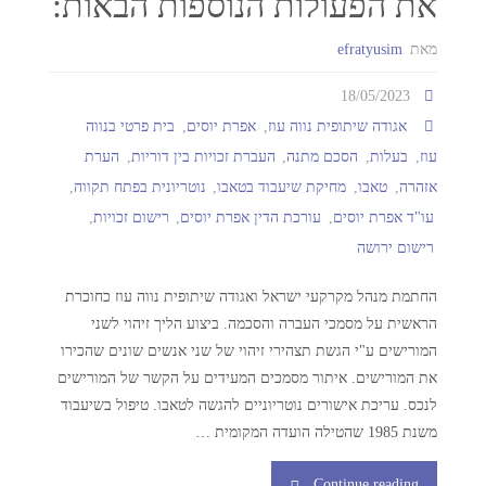
את הפעולות הנוספות הבאות:
מאת
efratyusim
18/05/2023
אגודה שיתופית נווה עוז
,
אפרת יוסים
,
בית פרטי בנווה
עוז
,
בעלות
,
הסכם מתנה
,
העברת זכויות בין דוריות
,
הערת
אזהרה
,
טאבו
,
מחיקת שיעבוד בטאבו
,
נוטריונית בפתח תקווה
,
עו"ד אפרת יוסים
,
עורכת הדין אפרת יוסים
,
רישום זכויות
,
רישום ירושה
החתמת מנהל מקרקעי ישראל ואגודה שיתופית נווה עוז כחוכרת
הראשית על מסמכי העברה והסכמה. ביצוע הליך זיהוי לשני
המורישים ע"י הגשת תצהירי זיהוי של שני אנשים שונים שהכירו
את המורישים. איתור מסמכים המעידים על הקשר של המורישים
לנכס. עריכת אישורים נוטריוניים להגשה לטאבו. טיפול בשיעבוד
משנת 1985 שהטילה הועדה המקומית …
Continue reading