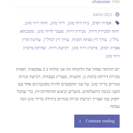
מאת
efratyusim
04/01/2021
אפרת יוסים
,
בית דיור מוגן
,
דיור מוגן
,
חוזה דיור מוגן
,
חוזה למכירת דירה
,
מכירת דירה
,
מעבר לדיור מוגן
,
משכנתא
,
נדל"ן
,
עורך דין בפתח תקווה
,
עורך דין לנדל"ן
,
עורכת הדין
אפרת יוסים
,
פיקדון דיור מוגן
,
רכישת דירה
,
שחיקת פיקדון
דיור מוגן
יום חתימה שמח! את הלקוחה הזו אני מלווה ב 2 עסקאות. האחת
מכירת דירתה ברמת גן, והשניה, שעדיין בעבודה, רכישת זכויות
מגורים בדיור מוגן. על שני ההסכמים להיות מסונכרנים אחד עם
השני בגובה התשלומים, מועדים וביצוע ההתחייבויות, כדי שהכל
ידפוק כמו שצריך רכישת זכויות מגורים ביחידה בדיור מוגן הנה
עסקה …
Continue reading