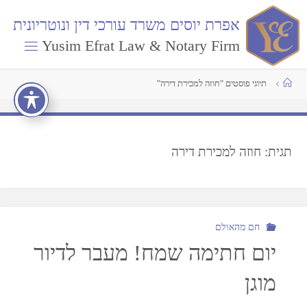
א
פ
ר
ת
י
ו
ס
י
ם
מ
ש
ר
ד
ע
ו
ר
כ
י
ד
י
ן
ו
נ
ו
ט
ר
י
ו
נ
י
ת
Yusim Efrat Law & Notary Firm
תיוגי פוסטים "חוזה למכירת דירה"
תגית:
חוזה למכירת דירה
חם מהאולם
יום חתימה שמח! מעבר לדיור
מוגן