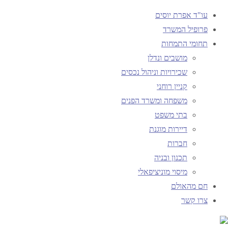
עו"ד אפרת יוסים
פרופיל המשרד
תחומי התמחות
עמוד ראשי
מושבים ונדלן
תיוגי פוסטים "האגף לרישוי כלי ירייה"
שכירויות וניהול נכסים
קניין רוחני
תגית:
האגף לרישוי
משפחה ומשרד הפנים
בתי משפט
דיירות מוגנת
כלי ירייה
חברות
תכנון ובניה
מיסוי מוניציפאלי
חם מהאולם
חם מהאולם
צרו קשר