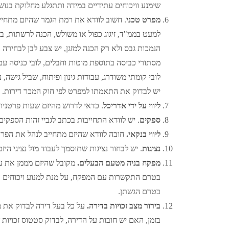
שימנע וויכוחים עתידיים במידה ותתגלע מחלוקת בנוש
מפרט טכני
. חשוב לוודא את רמת הגמר שהיזם מתחיי
למעט בממ"ד, זיגוג כפול או משולש, הכנה לרשתות, בח
מסתורי כביסה בתוספת מוטות וחבלים, לובי כניסה עם
לובי קומתי משודרג, עבודות גינון ופיתוח, שביל גיש
יש לבדוק את התאמתו למפרט לפי חוק המכר דירות.
ליווי על ידי אדריכל
. כדאי לדרוש מהיזם שעות פרטניות
ספקים
. יש לוודא התחייבות בכתב לגביי זהות הספקים לב
ליווי בנקאי.
חובה לוודא שהיזם מתחייב לנהל את הפרוי
נציגות
. יש לבחור נציגות שתוסמך לעבוד מול נציגי הי
מפקח בניה מטעם הבעלים.
מקובל שהיזם מממן את על
בטרם התקשרות עם המפקח, על מנת למנוע ויכוחים עת
בטרם הגשתן.
בירור מצב זכויות בדירה.
על כל בעל דירה לבדוק את מצ
בזמן, האם יש חובות על הדירה, לבדוק סטטוס זכויו