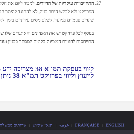
התחייבויות עיקריות של הדיירים.
למכור ליזם את חלקיה
הפרויקט ולא לבקש היתר בניה, לא להתנגד להיתר הבנ
שינויים פנימיים במועד, לשלם מסים עירוניים בזמן,
בנוסף לכל פרויקט יש את האפיונים והאתגרים שלו שמח
התייחסות לחנויות המצויות בקומת המסחר בבניין ועוד.
ליווי בעסקת תמ"
לייעוץ וליווי בפרויקט תמ"א 38 ניתן ליצור קשר עם עו"ד אפרת יוסים בנייד: 054-9981611 ובמייל Efrat@Yusim.co.il
ENGLISH
FRANÇAISE
عربيه
תנאי שימוש
שרותים ממשלתיים
|
|
|
|