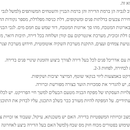
א זה.
ב לגביה הן ברמת הדירה והן ברמת הבניין והשטחים המשותפים (למשל לגבי 
ירת צבעים בדלתות פנים ומשקופים, דלת כניסה מפלדלת, מספר נקודות החשמל
 דלת זכוכית, מערכת אינטרקום עם קודן ושלוחה בכל דירה, תיבות דואר, מ
ה, נטיעת צמחים ועצים, התקנת מערכת השקיה אוטומטית, חידוש מערכת וצנרת מ
 עם אדריכל פנים לכל בעל דירה לצורך ביצוע והזמנת שינויי פנים בדירה.
חירה, לפחות 2-3.
קט באמצעות ליווי בנקאי שוטף, המייצר יציבות ושקיפות.
זם, יש להגדיר את סמכויות הועד בצורה מפורשת וברורה.
ויות העסקתו של מפקח הבניה מטעם הבעלים למשך חיי הפרויקט. יש לכלול
ידיים. על המפקח להיות מעורב כבר בשלב התכנון, עליו לבדוק את התוכנ
ב זכויותיו המשפטיות בדירה. האם יש משכנתא, עיקול, שעבוד או זכויות צ
ת שימוש בפטורים מכוח חוק מס שבח (למשל האם בעל הדירה ביצע לאחרונה ע