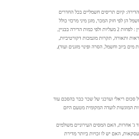
הדירה: קיום תריסים חשמליים בכל החדרים
 הן לפי חוק המכר, מזגן מיני מרכזי כולל
הנמכות גבס ולא רק הכנה למזגן, יש צבע לבן לבחירה בארונות המטבח, מהו סך ארונות המטבח, דוד שמש עם חמם מים. לגבי הבניין : לפחות 2 מעליות ולפי כמות הדירה בבניין,
ראות ותאורה, תקרות מונמכות דקורטיביות,
ים ביוב וחשמל, הסרה ופינוי מזגנים ועוד),
 סכום ריאלי ועדכני של שכר כבר בהסכם עוד
יות המוגשות לועדה המקומית מטעם היזם
ד ג' אחרות, האם המסים העירוניים משולמים
סקאות, האם יש לו זכויות ביותר מדירת