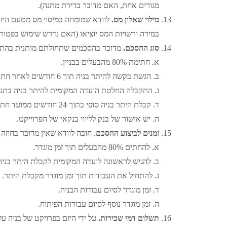
מגורים אחת, האם מדובר בדירת מתנה).
מילוי שאלון מס.
לוודא שמומחה במיסוי מס מטעם היזם
במידה ורשויות המס יוציאו (האם נדרש שימוש בפטור 
סוג ההסכם.
מדובר בהסכמים שתחולתם מותנית בהתקיי
א. חתימת 80% מהבעלים בבניין.
ב. הגשת בקשה להיתר בניה תוך 6 חודשים לאחר חתימת 80% מהבעלים והיזם.
ג. התקבלה החלטת הועדה המקומית להיתר בניה בתנאים בתוך 18 חודשים מהגשת
ד. קבלת היתר בניה סופי בתוך 24 חודשים ממועד חתימת 80% בעלים והיזם על החוזה.
ה. יש אישור של בנק לליווי בנקאי של הפרוייקט.
זמנים לביצוע ההסכם
. חובה לוודא שאין מדובר בחוזה
א. להחתים 80% מהבעלים תוך זמן מוגדר.
ב. להגיש לראשונה לועדה המקומית לקבלת היתר בניה 
ג. להתחיל את העבודות תוך זמן מוגדר מקבלת היתר.
ד. זמן מוגדר לסיום עבודות הבניה.
ה. זמן מוגדר נוסף לסיום עבודות הפיתוח.
תשלום דמי שכירות.
על ידי היזם בפרויקט של בניה על