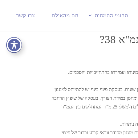
תחומי התמחות
חם מהאולם
צרו קשר
 38?
ינותו ועמידתו בהתחייבויות והסכמים.
ונות. בעסקת פינוי בינוי יש להתייחס למנגנון
ת ומחסן במידת הצורך. בעסקה של שיפוץ הרחבה
ובניה על הקיים, יש לוודא שהחוזה כולל התחייבות של היזם/קבלן ביחס לתמורה של הבעלים: מהו השטח שהיזם התחייב לתת לבעלים (למשל: 25 מ"ר המתחלקים בין הממ"ד
 נותרות.
 מנגנון מסודר וודאי קבוע וברור של פיצוי