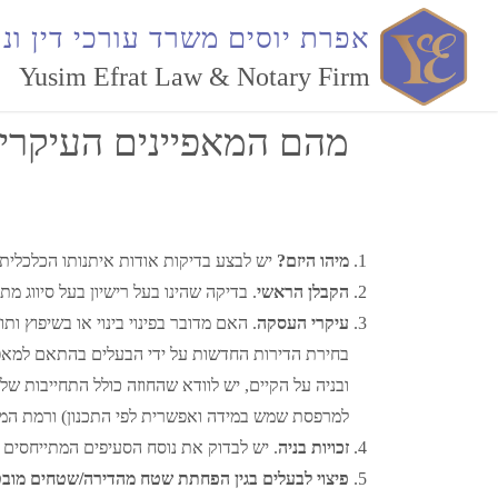
תחומי התמחות
מושבים ונדלן
תמ"א 38
א
פ
ר
ת
י
ו
ס
י
ם
מ
ש
ר
ד
ע
ו
ר
כ
י
ד
י
ן
ו
נ
ו
Yusim Efrat Law & Notary Firm
מהם המאפיינים העיקריים
מיהו היזם?
יש לבצע בדיקות אודות איתנותו הכלכלית של
הקבלן הראשי
. בדיקה שהינו בעל רישיון בעל סיווג מ
עיקרי העסקה
. האם מדובר בפינוי בינוי או בשיפוץ ות
בחירת הדירות החדשות על ידי הבעלים בהתאם למאפיינ
למרפסת שמש במידה ואפשרית לפי התכנון) ורמת המ
זכויות בניה
. יש לבדוק את נוסח הסעיפים המתייחסים לז
פיצוי לבעלים בגין הפחתת שטח מהדירה/שטחים מוב