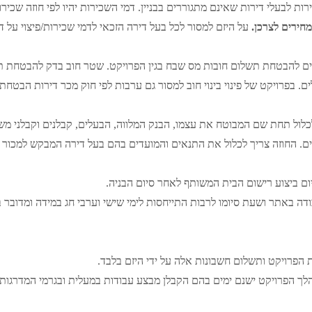
כירות לבעלי דירות שאינם מתגוררים בבניין. דמי השכירות יהיו לפי חוזה שכי
חירים לצרכן.
על היזם למסור לכל בעל דירה הזכאי לדמי שכירות/פיצוי על 
ם להבטחת תשלום חובות מס שבח בגין הפרויקט. שטר חוב בדק להבטחת ת
לבעלים. בפרויקט של פינוי בינוי חוב למסור גם ערבות לפי חוק מכר דירות הב
כלול תחת שם המבוטח את עצמו, הבנק המלווה, הבעלים, קבלנים וקבלני מש
ים. החוזה צריך לכלול את התנאים והמועדים בהם בעל דירה המבקש למכור 
ום ביצוע רישום הבית המשותף לאחר סיום הבניה.
ה באתר ושעת סיומו לרבות התייחסות לימי שישי וערבי חג במידה ומדובר ב
הפרויקט ותשלום חשבונות אלה על ידי היזם בלבד.
לך הפרויקט ישנם ימים בהם הקבלן מבצע עבודות במעלית ובגרמי המדרגות ש