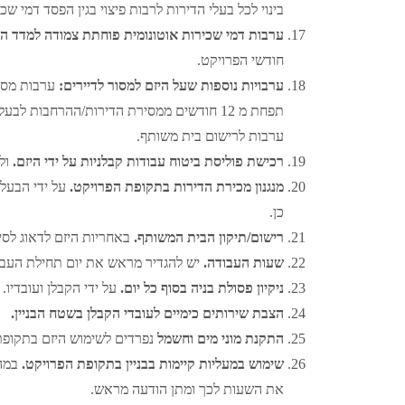
בינוי לכל בעלי הדירות לרבות פיצוי בגין הפסד דמי ש
ערבות דמי שכירות אוטונומית פוחתת צמודה למדד המ
חודשי הפרויקט.
ערבויות נוספות שעל היזם למסור לדיירים:
ערבות מסי
תפחת מ 12 חודשים ממסירת הדירות/ההרחבות 
ערבות לרישום בית משותף.
רכישת פוליסת ביטוח עבודות קבלניות על ידי היזם.
ול
מנגנון מכירת הדירות בתקופת הפרויקט.
על ידי הבעל
כן.
רישום/תיקון הבית המשותף.
באחריות היזם לדאוג לסי
שעות העבודה.
יש להגדיר מראש את יום תחילת העבוד
ניקיון פסולת בניה בסוף כל יום.
על ידי הקבלן ועובדיו.
הצבת שירותים כימיים לעובדי הקבלן בשטח הבניין.
התקנת מוני מים וחשמל
נפרדים לשימוש היזם בתקופת 
שימוש במעליות קיימות בבניין בתקופת הפרויקט.
במה
את השעות לכך ומתן הודעה מראש.