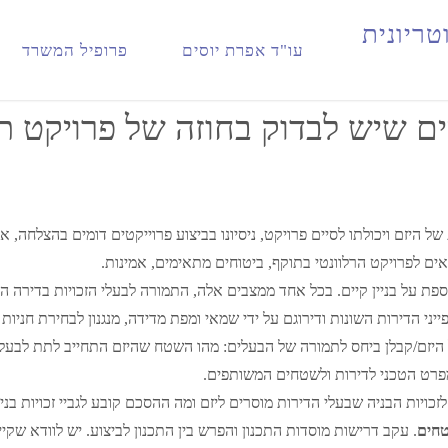
מהם המאפיינים העיקריים שיש לבדוק בחוזה של פרויקט תמ"א 38?
ט
ר
י
ו
נ
י
ת
עו"ד אפרת יוסים
פרופיל המשרד
 שיש לבדוק בחוזה של פרויקט תמ"א
 היזם ויכולתו לסיים פרויקט, ניסיונו בביצוע פרוייקטים דומים בהצלחה, אמ
תאים לפרויקט הרלוונטי בתוקף, ביטוחים מתאימים, אמינות.
וספת על בניין קיים. בכל אחד ממצבים אלה, התמורה לבעלי הזכויות בדירה הן ש
י הדירות השונות ודירוגם על ידי שמאי ומפת מדידה, מנגנון לבחירת חניו
פרט הטכני לדירות ולשטחים המשותפים.
כויות הבניה שבעלי הדירות מוסרים ליזם ומה ההסכם קובע לגביי זכויות בניה
טחים
. עקב דרישות מוסדות התכנון והפרש בין התכנון לביצוע. יש לוודא שקיים