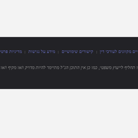
 מקוונים לעורכי דין
קישורים שימושיים
מידע על נגישות
מדיניות פרטי
|
|
|
חליף לייעוץ משפטי; כמו כן אין התוכן הנ"ל מתיימר להיות מדויק ו/או מקיף ו/א