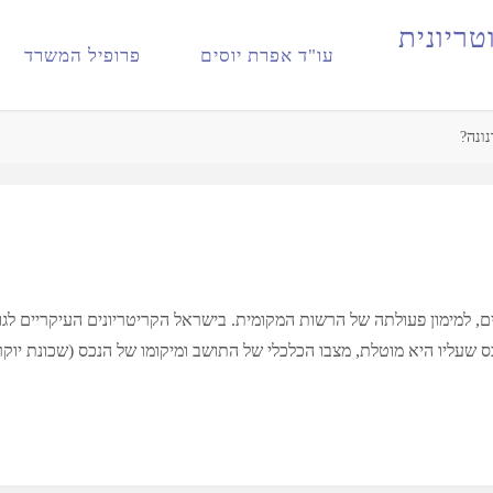
ט
ר
י
ו
נ
י
ת
עו"ד אפרת יוסים
פרופיל המשרד
ונה?
וים, למימון פעולתה של הרשות המקומית. בישראל הקריטריונים העיקריים לג
 שעליו היא מוטלת, מצבו הכלכלי של התושב ומיקומו של הנכס (שכונת יוקר