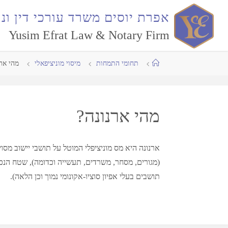
א
פ
ר
ת
י
ו
ס
י
ם
מ
ש
ר
ד
ע
ו
ר
כ
י
ד
י
ן
ו
נ
ו
Yusim Efrat Law & Notary Firm
תחומי התמחות
מיסוי מוניציפאלי
מהי ארנ
מהי ארנונה?
ארנונה היא מס מוניציפלי המוטל על תושבי יישוב מס
(מגורים, מסחר, משרדים, תעשייה וכדומה), שטח הנכס
תושבים בעלי אפיון סוציו-אקונומי נמוך וכן הלאה).