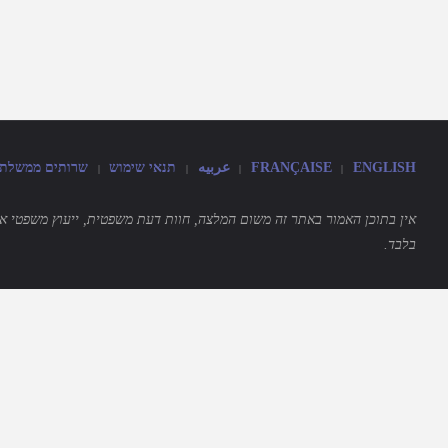
ENGLISH
FRANÇAISE
عربيه
תנאי שימוש
שרותים ממשלתיים
|
|
|
|
אין בתוכן האמור באתר זה משום המלצה, חוות דעת משפטית, ייעוץ משפטי או ת
בלבד.