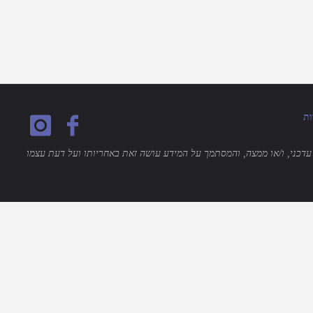
ות
ו עדכני, ו/או ממצה, והמסתמך על המידע עושה זאת באחריותו ועל דעת עצמו