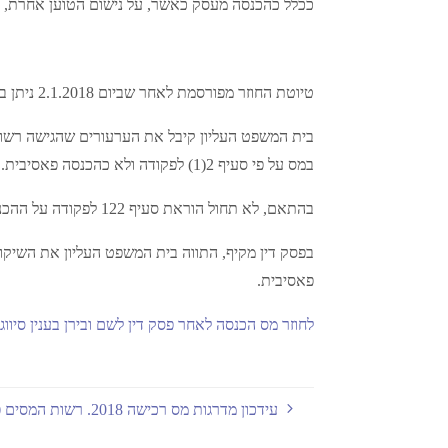
ככלל כהכנסה מעסק כאשר, על נישום הטוען אחרת, מוט
טיוטת החוזר מפורסמת לאחר שביום 2.1.2018 ניתן בבית המשפט העליון פסק הדין בע"א 7204/15 פקיד שומה תל אביב 4 נ' לשם ובע"א 8236/16 פקיד שומה ירושלים 1 נ' בירן.
בית המשפט העליון קיבל את הערעורים שהגישה רשות
במס על פי סעיף 2(1) לפקודה ולא כהכנסה פאסיבית.
בהתאם, לא תחול הוראת סעיף 122 לפקודה על ההכנסות מדמי השכירות שהפיקו.
בפסק דין מקיף, התווה בית המשפט העליון את השיק
פאסיבית.
לחוזר מס הכנסה לאחר פסק דין לשם ובירן בענין סיוו
עידכון מדרגות מס רכישה 2018. רשות המסים פרסמה את עידכון מדרגות מס הרכישה בהתאם לעליית המדד