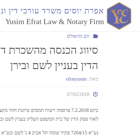
חם מהאולם
סיווג הכנסה מהשכרת דירות מגור
א
פ
ר
ת
י
ו
ס
י
ם
מ
ש
ר
ד
ע
ו
ר
כ
י
ד
י
ן
ו
נ
ו
Yusim Efrat Law & Notary Firm
חם מהאולם
סיווג הכנסה מהשכרת די
הדין בעניין לשם ובירן
מאת
efratyusim
07/02/2018
לאור פסק הדין של בית המשפט העליון בעניין לשם ובי
(ע"א 7204/15 פקיד שומה תל אביב 4 נ' לשם ובע"א 8236/16 פקיד שומה ירושלים 1 נ' בירן מיום 2.1.2018).