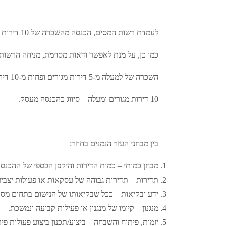
לעמדת רשות המסים, הכנסה מהשכרה של 10 דירות מגורים ומעלה תסווג כהכנסה מעסק.
כמו כן, על מנת לאפשר ודאות מסוימת, מניחה הרשות כי הכנסה מהשכרה של עד 
השכרה של למעלה מ-5 דירות מגורים ופחות מ-10 דירות תיבחן בהתאם למבחנים השונים שהובאו בטיוטת החוזר ועל פיהם יוכרע אופייה כהכנסה מעסק או כהכנסה פאסיבית.
10 דירות מגורים ומעלה – סיווג כהכנסה מעסק.
בין מבחני העזר הנמנים בחוזר:
מבחן כמותי – כמות הדירות והיקפן הכספי של ההכנסות
תדירות – תדירות גבוהה של עסקאות או פעולות יצבי
ידע ובקיאות – ככל שבקיאותו של הנישום בתחום מסו
מנגנון – קיומו של מנגנון או פעילות קבועה ונמשכת.
יזמות, פיתוח והשבחה – ביצוע/תכנון ביצוע פעולות פ