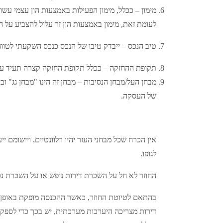
מימון – ככלל, מימון הפעילות באמצעות הון עצמי עשו
לעומת זאת, מימון באמצעות הון זר עלול להצביע על ה
טיב הנכס – ייבדק טיבו של הנכס כנכס השקעתי לטוו
תקופת ההחזקה – ככלל תקופת החזקה קצרה תעיד על א
מבחן העל/מבחן הנסיבות – מבחן זה הינו "מבחן גג" 
של העסקה.
אין הכרח שכל מבחני העזר יהיו רלוונטיים, ויישומ
לגופו.
החוזר לא חל על השכרת דירות נופש או על השכרת נ
בהתאם לטיוטת החוזר, כאשר ההכנסה מופקת באופן נמש