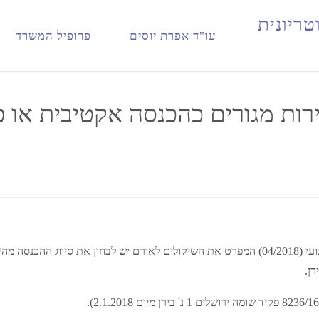
ים כהכנסה אקטיבית או פאסיבית – לאור פסק הדין בעניין לשם ובירן
ט
ר
י
ו
נ
י
ת
עו"ד אפרת יוסים
פרופיל המשרד
רות מגורים כהכנסה אקטיבית או פ
ביום 7.2.2018 פרסמה רשות המסים טיוטת חוזר מקצועי (04/2018) המפרט את השיקולים לאורם י
רן.