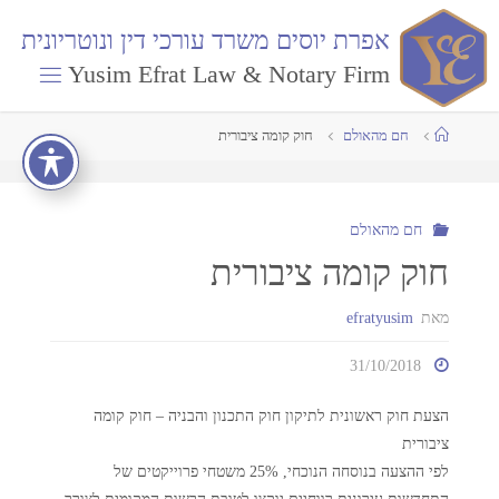
א
פ
ר
ת
י
ו
ס
י
ם
מ
ש
ר
ד
ע
ו
ר
כ
י
ד
י
ן
ו
נ
ו
ט
ר
י
ו
נ
י
ת
Yusim Efrat Law & Notary Firm
חם מהאולם
חוק קומה ציבורית
חם מהאולם
חוק קומה ציבורית
מאת
efratyusim
31/10/2018
הצעת חוק ראשונית לתיקון חוק התכנון והבניה – חוק קומה
ציבורית
לפי ההצעה בנוסחה הנוכחי, 25% משטחי פרוייקטים של
התחדשות עירונית רווחיים יוקצו לטובת הרשות המקומית לצורך