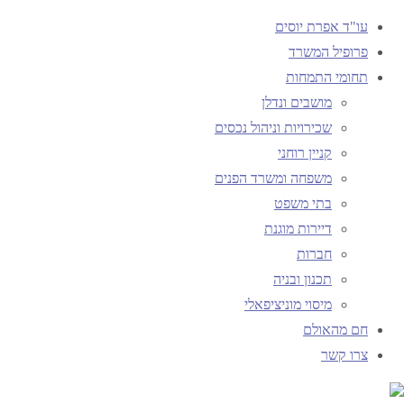
עו"ד אפרת יוסים
פרופיל המשרד
תחומי התמחות
עמוד
4
מושבים ונדלן
ראשי
שכירויות וניהול נכסים
קניין רוחני
4
משפחה ומשרד הפנים
בתי משפט
דיירות מוגנת
גודל
מאת
1080 × 1350
15/06/2026
15/06/2026
efratyusim
חברות
מלא
פיקסלים
תכנון ובניה
מיסוי מוניציפאלי
התמונה הקודמת
חם מהאולם
התמונה הבאה
צרו קשר
|
English
|
Française