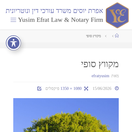
א
פ
ר
ת
י
ו
ס
י
ם
מ
ש
ר
ד
ע
ו
ר
כ
י
ד
י
ן
ו
נ
ו
ט
ר
י
ו
נ
י
ת
Yusim Efrat Law & Notary Firm
מקווץ סופי
מקווץ סופי
מאת
efratyusim
15/06/2026
1080 × 1350
פיקסלים